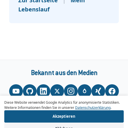
Zur Startseite
|
Mein
Lebenslauf
Bekannt aus den Medien
Diese Website verwendet Google Analytics für anonymisierte Statistiken.
Weitere Informationen finden Sie in unserer
Datenschutzerklärung
.
Akzeptieren
AGB / Impressum
•
Datenschutzerklärung
© 2026 Steven Schulz - Drupal Entwickler Hamburg