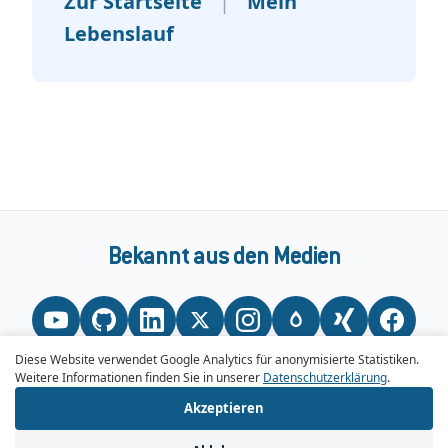
Zur Startseite
|
Mein
Lebenslauf
Bekannt aus den Medien
Diese Website verwendet Google Analytics für anonymisierte Statistiken.
Weitere Informationen finden Sie in unserer
Datenschutzerklärung
.
Akzeptieren
AGB / Impressum
•
Datenschutzerklärung
© 2026 Steven Schulz - Drupal Entwickler Hamburg