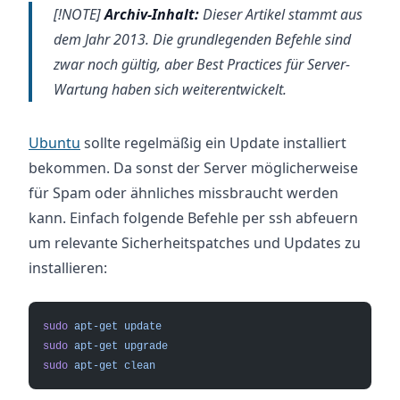
[!NOTE]
Archiv-Inhalt:
Dieser Artikel stammt aus
dem Jahr 2013. Die grundlegenden Befehle sind
zwar noch gültig, aber Best Practices für Server-
Wartung haben sich weiterentwickelt.
Ubuntu
sollte regelmäßig ein Update installiert
bekommen. Da sonst der Server möglicherweise
für Spam oder ähnliches missbraucht werden
kann. Einfach folgende Befehle per ssh abfeuern
um relevante Sicherheitspatches und Updates zu
installieren:
sudo
 apt-get
 update
sudo
 apt-get
 upgrade
sudo
 apt-get
 clean